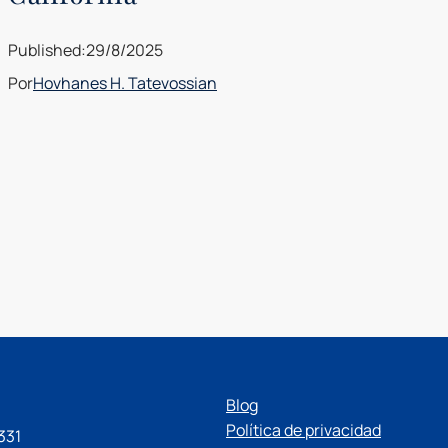
Published:
29/8/2025
Por
Hovhanes H. Tatevossian
Blog
Política de privacidad
331